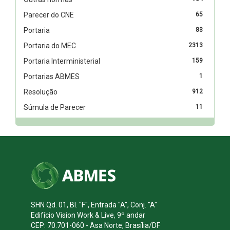
Parecer do CNE
65
Portaria
83
Portaria do MEC
2313
Portaria Interministerial
159
Portarias ABMES
1
Resolução
912
Súmula de Parecer
11
SHN Qd. 01, Bl. "F", Entrada "A", Conj. "A"
Edifício Vision Work & Live, 9º andar
CEP: 70.701-060 - Asa Norte, Brasília/DF