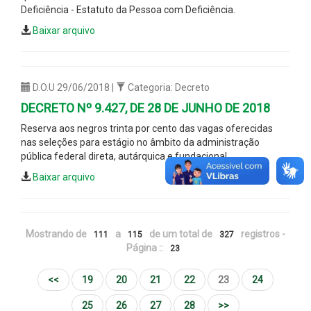
Deficiência - Estatuto da Pessoa com Deficiência.
Baixar arquivo
D.O.U 29/06/2018 |
Categoria: Decreto
DECRETO Nº 9.427, DE 28 DE JUNHO DE 2018
Reserva aos negros trinta por cento das vagas oferecidas
nas seleções para estágio no âmbito da administração
pública federal direta, autárquica e fundacional.
Baixar arquivo
Mostrando de
a
de um total de
registros -
111
115
327
Página ::
23
<<
19
20
21
22
23
24
25
26
27
28
>>