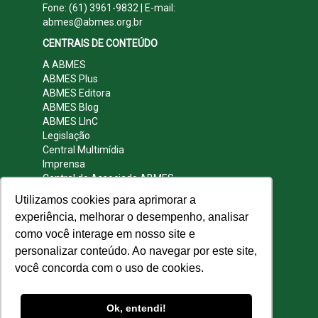
Fone: (61) 3961-9832 | E-mail:
abmes@abmes.org.br
CENTRAIS DE CONTEÚDO
A ABMES
ABMES Plus
ABMES Editora
ABMES Blog
ABMES LInC
Legislação
Central Multimídia
Imprensa
Central do Associado ABMES
Contato
Utilizamos cookies para aprimorar a
REDES SOCIAIS
experiência, melhorar o desempenho, analisar
como você interage em nosso site e
personalizar conteúdo. Ao navegar por este site,
você concorda com o uso de cookies.
© 2009 - 2026 ABMES. Todos os direitos
reservados.
Ok, entendi!