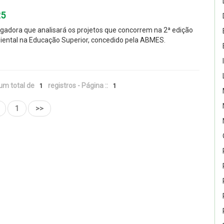
25
gadora que analisará os projetos que concorrem na 2ª edição
ental na Educação Superior, concedido pela ABMES.
um total de
registros - Página ::
1
1
1
>>