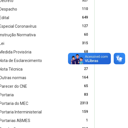
Decreto
327
Despacho
110
Edital
649
Especial Coronavírus
127
Instrução Normativa
60
Lei
315
Medida Provisória
68
Nota de Esclarecimento
2
Nota Técnica
27
Outras normas
164
Parecer do CNE
65
Portaria
83
Portaria do MEC
2313
Portaria Interministerial
159
Portarias ABMES
1