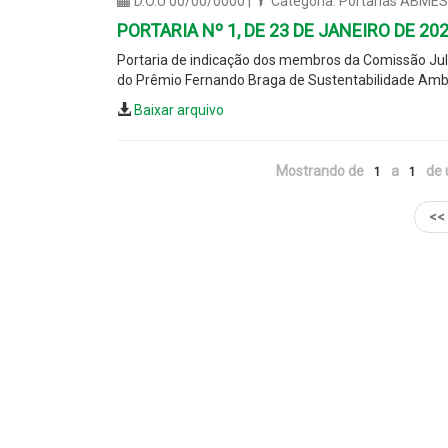
D.O.U 00/00/0000 |
Categoria: Portarias ABMES
PORTARIA Nº 1, DE 23 DE JANEIRO DE 20
Portaria de indicação dos membros da Comissão Jul
do Prêmio Fernando Braga de Sustentabilidade Ambi
Baixar arquivo
Mostrando de
a
de 
1
1
<<