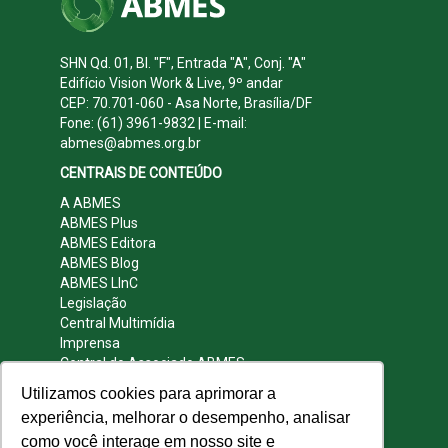
SHN Qd. 01, Bl. "F", Entrada "A", Conj. "A"
Edifício Vision Work & Live, 9º andar
CEP: 70.701-060 - Asa Norte, Brasília/DF
Fone: (61) 3961-9832 | E-mail:
abmes@abmes.org.br
CENTRAIS DE CONTEÚDO
A ABMES
ABMES Plus
ABMES Editora
ABMES Blog
ABMES LInC
Legislação
Central Multimídia
Imprensa
Central do Associado ABMES
Contato
Utilizamos cookies para aprimorar a
REDES SOCIAIS
experiência, melhorar o desempenho, analisar
como você interage em nosso site e