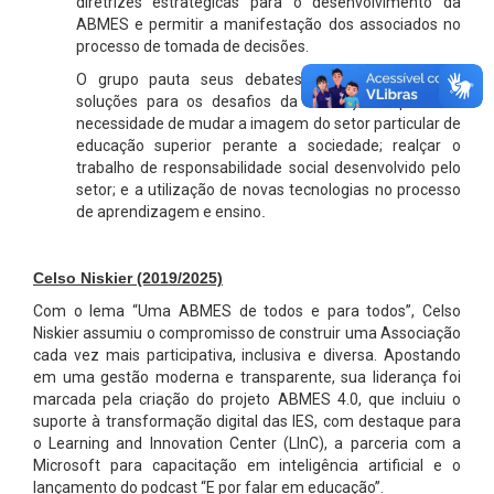
diretrizes estratégicas para o desenvolvimento da
ABMES e permitir a manifestação dos associados no
processo de tomada de decisões.
O grupo pauta seus debates em aspectos como
soluções para os desafios da educação superior; a
necessidade de mudar a imagem do setor particular de
educação superior perante a sociedade; realçar o
trabalho de responsabilidade social desenvolvido pelo
setor; e a utilização de novas tecnologias no processo
de aprendizagem e ensino
.
Celso Niskier
(2019/2025)
Com o lema “Uma ABMES de todos e para todos”, Celso
Niskier assumiu o compromisso de construir uma Associação
cada vez mais participativa, inclusiva e diversa. Apostando
em uma gestão moderna e transparente, sua liderança foi
marcada pela criação do projeto ABMES 4.0, que incluiu o
suporte à transformação digital das IES, com destaque para
o Learning and Innovation Center (LInC), a parceria com a
Microsoft para capacitação em inteligência artificial e o
lançamento do podcast “E por falar em educação”.