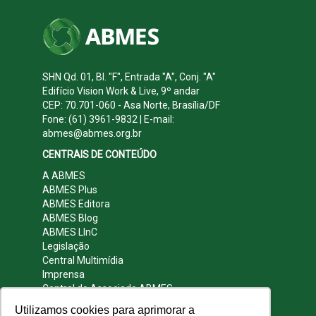
SHN Qd. 01, Bl. "F", Entrada "A", Conj. "A"
Edifício Vision Work & Live, 9º andar
CEP: 70.701-060 - Asa Norte, Brasília/DF
Fone: (61) 3961-9832 | E-mail:
abmes@abmes.org.br
CENTRAIS DE CONTEÚDO
A ABMES
ABMES Plus
ABMES Editora
ABMES Blog
ABMES LInC
Legislação
Central Multimídia
Imprensa
Central do Associado ABMES
Contato
Utilizamos cookies para aprimorar a