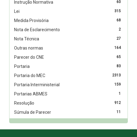
Instrução Normativa
60
Lei
315
Medida Provisória
68
Nota de Esclarecimento
2
Nota Técnica
27
Outras normas
164
Parecer do CNE
65
Portaria
83
Portaria do MEC
2313
Portaria Interministerial
159
Portarias ABMES
1
Resolução
912
Súmula de Parecer
11