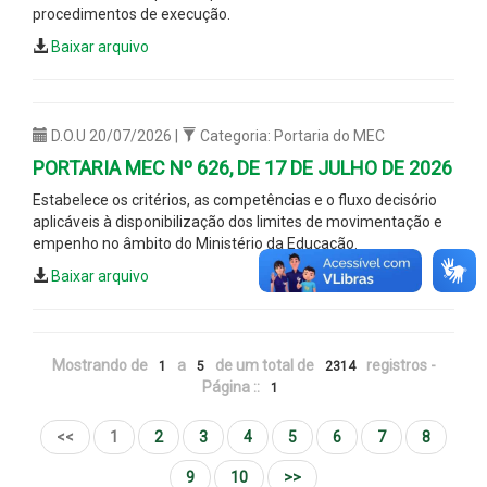
procedimentos de execução.
Baixar arquivo
D.O.U 20/07/2026 |
Categoria: Portaria do MEC
PORTARIA MEC Nº 626, DE 17 DE JULHO DE 2026
Estabelece os critérios, as competências e o fluxo decisório
aplicáveis à disponibilização dos limites de movimentação e
empenho no âmbito do Ministério da Educação.
Baixar arquivo
Mostrando de
a
de um total de
registros -
1
5
2314
Página ::
1
<<
1
2
3
4
5
6
7
8
9
10
>>