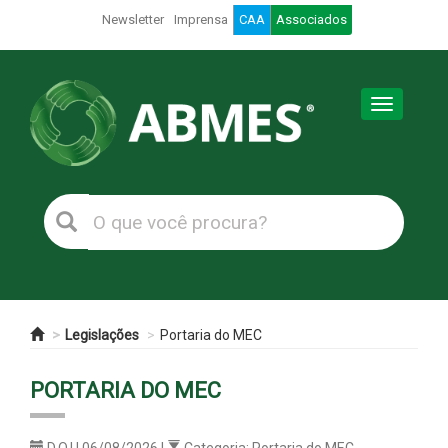
Newsletter
Imprensa
CAA
Associados
Toggle
navigation
Legislações
Portaria do MEC
PORTARIA DO MEC
D.O.U 06/08/2026 |
Categoria: Portaria do MEC