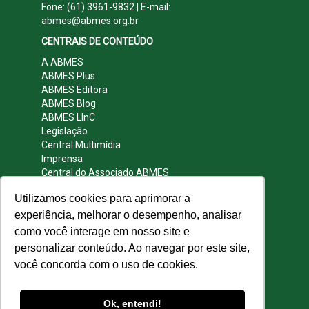
Fone: (61) 3961-9832 | E-mail:
abmes@abmes.org.br
CENTRAIS DE CONTEÚDO
A ABMES
ABMES Plus
ABMES Editora
ABMES Blog
ABMES LInC
Legislação
Central Multimídia
Imprensa
Central do Associado ABMES
Contato
Utilizamos cookies para aprimorar a
REDES SOCIAIS
experiência, melhorar o desempenho, analisar
como você interage em nosso site e
personalizar conteúdo. Ao navegar por este site,
você concorda com o uso de cookies.
© 2009 - 2026 ABMES. Todos os direitos
reservados.
Ok, entendi!