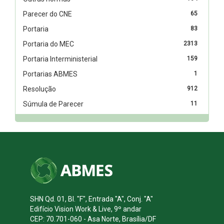
Parecer do CNE
65
Portaria
83
Portaria do MEC
2313
Portaria Interministerial
159
Portarias ABMES
1
Resolução
912
Súmula de Parecer
11
SHN Qd. 01, Bl. "F", Entrada "A", Conj. "A"
Edifício Vision Work & Live, 9º andar
CEP: 70.701-060 - Asa Norte, Brasília/DF