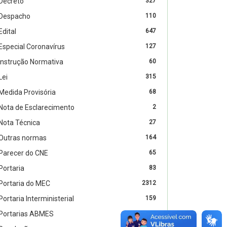
Decreto
327
Despacho
110
Edital
647
Especial Coronavírus
127
Instrução Normativa
60
Lei
315
Medida Provisória
68
Nota de Esclarecimento
2
Nota Técnica
27
Outras normas
164
Parecer do CNE
65
Portaria
83
Portaria do MEC
2312
Portaria Interministerial
159
Portarias ABMES
1