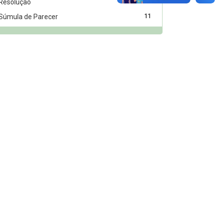
Resolução
912
Súmula de Parecer
11