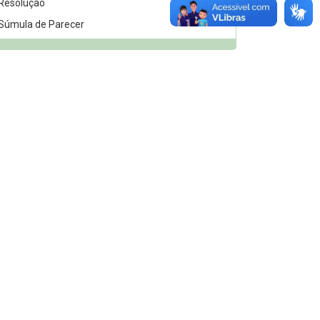
Resolução
912
Súmula de Parecer
11