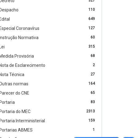
Decreto
327
Despacho
110
Edital
649
Especial Coronavírus
127
Instrução Normativa
60
Lei
315
Medida Provisória
68
Nota de Esclarecimento
2
Nota Técnica
27
Outras normas
164
Parecer do CNE
65
Portaria
83
Portaria do MEC
2313
Portaria Interministerial
159
Portarias ABMES
1