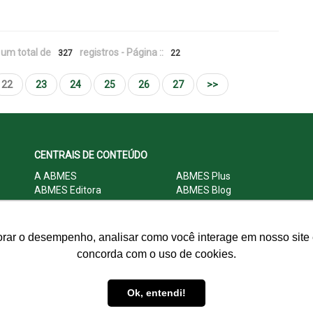
um total de
registros - Página ::
327
22
22
23
24
25
26
27
>>
CENTRAIS DE CONTEÚDO
A ABMES
ABMES Plus
ABMES Editora
ABMES Blog
ABMES LInC
Legislação
Central Multimídia
Imprensa
Central do Associado ABMES
Contato
orar o desempenho, analisar como você interage em nosso site e
concorda com o uso de cookies.
© 2009 - 2026 ABMES. Todos os direitos reservados.
Ok, entendi!