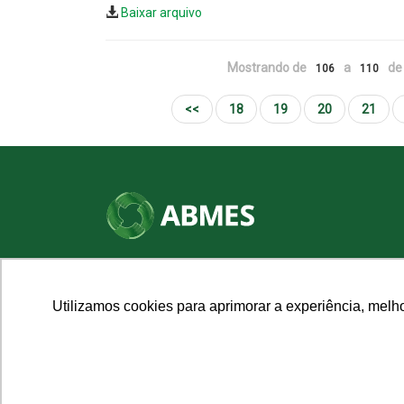
Baixar arquivo
Mostrando de
a
de 
106
110
<<
18
19
20
21
SHN Qd. 01, Bl. "F", Entrada "A", Conj. "A"
Edifício Vision Work & Live, 9º andar
CEP: 70.701-060 - Asa Norte, Brasília/DF
Utilizamos cookies para aprimorar a experiência, melh
Fone: (61) 3961-9832 | E-mail: abmes@abmes.org.br