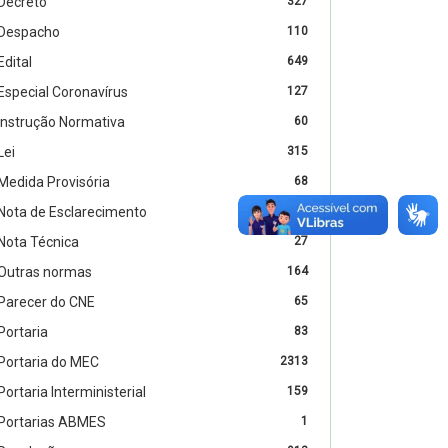
Decreto
327
Despacho
110
Edital
649
Especial Coronavírus
127
Instrução Normativa
60
Lei
315
Medida Provisória
68
Nota de Esclarecimento
2
Nota Técnica
27
Outras normas
164
Parecer do CNE
65
Portaria
83
Portaria do MEC
2313
Portaria Interministerial
159
Portarias ABMES
1