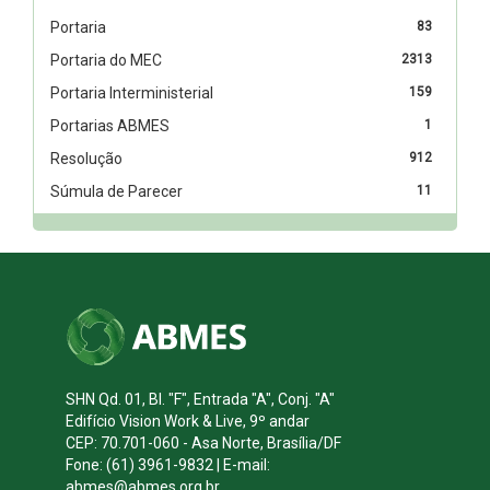
Portaria
83
Portaria do MEC
2313
Portaria Interministerial
159
Portarias ABMES
1
Resolução
912
Súmula de Parecer
11
SHN Qd. 01, Bl. "F", Entrada "A", Conj. "A"
Edifício Vision Work & Live, 9º andar
CEP: 70.701-060 - Asa Norte, Brasília/DF
Fone: (61) 3961-9832 | E-mail:
abmes@abmes.org.br