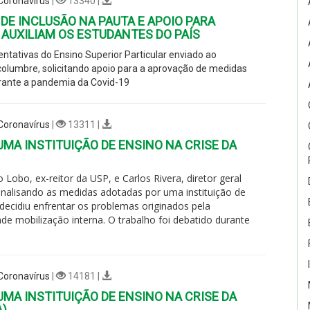
 Coronavírus
|
13340 |
 DE INCLUSÃO NA PAUTA E APOIO PARA
AUXILIAM OS ESTUDANTES DO PAÍS
ntativas do Ensino Superior Particular enviado ao
columbre, solicitando apoio para a aprovação de medidas
urante a pandemia da Covid-19
 Coronavírus
|
13311 |
UMA INSTITUIÇÃO DE ENSINO NA CRISE DA
Lobo, ex-reitor da USP, e Carlos Rivera, diretor geral
nalisando as medidas adotadas por uma instituição de
 decidiu enfrentar os problemas originados pela
 mobilização interna. O trabalho foi debatido durante
 Coronavírus
|
14181 |
UMA INSTITUIÇÃO DE ENSINO NA CRISE DA
A)