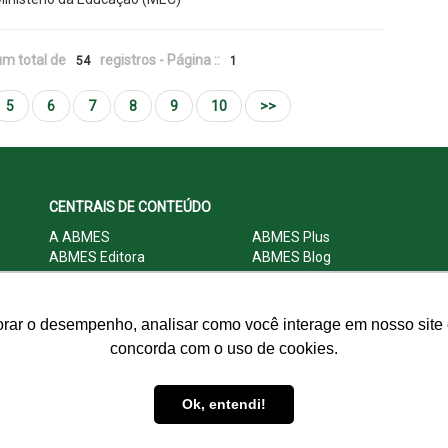
m total de
registros - Página ::
54
1
5
6
7
8
9
10
>>
CENTRAIS DE CONTEÚDO
A ABMES
ABMES Plus
ABMES Editora
ABMES Blog
ABMES LInC
Legislação
Central Multimídia
Imprensa
Central do Associado ABMES
Contato
orar o desempenho, analisar como você interage em nosso site e
concorda com o uso de cookies.
© 2009 - 2026 ABMES. Todos os direitos reservados.
Ok, entendi!