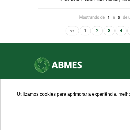
Mostrando de
a
de u
1
5
<<
1
2
3
4
SHN Qd. 01, Bl. "F", Entrada "A", Conj. "A"
Edifício Vision Work & Live, 9º andar
CEP: 70.701-060 - Asa Norte, Brasília/DF
Utilizamos cookies para aprimorar a experiência, melh
Fone: (61) 3961-9832 | E-mail: abmes@abmes.org.br