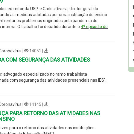
bo, ex-reitor da USP, e Carlos Rivera, diretor geral do
sando as medidas adotadas por uma instituição de ensino
 enfrentar os problemas originados pela pandemia do
interna. O trabalho foi debatido durante o
4º episódio do
 Coronavírus
|
14051 |
A COM SEGURANÇA DAS ATIVIDADES
r, advogado especializado no ramo trabalhista
mada com segurança das atividades presenciais nas IES",
 Coronavírus
|
14145 |
ÇA PARA RETORNO DAS ATIVIDADES NAS
ENSINO
zes para o retorno das atividades nas instituições
Ministério da Educação (MEC)