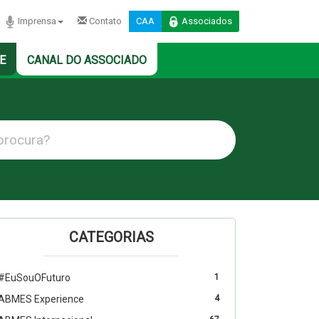
Imprensa
Contato
CAA
Associados
E
CANAL DO ASSOCIADO
CATEGORIAS
#EuSouOFuturo
1
ABMES Experience
4