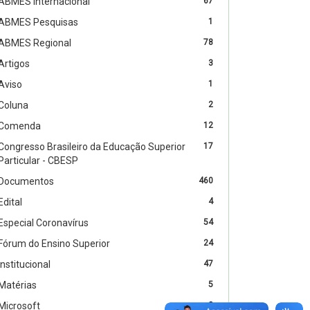
ABMES Internacional
67
ABMES Pesquisas
1
ABMES Regional
78
Artigos
3
Aviso
1
Coluna
2
Comenda
12
Congresso Brasileiro da Educação Superior
17
Particular - CBESP
Documentos
460
Edital
4
Especial Coronavírus
54
Fórum do Ensino Superior
24
Institucional
47
Matérias
5
Microsoft
2