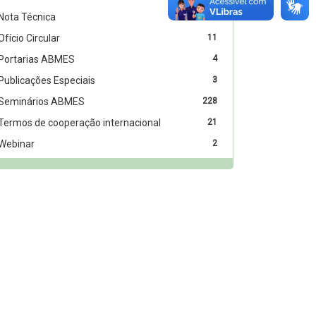
Nota Técnica
20
Ofício Circular
11
Portarias ABMES
4
Publicações Especiais
3
Seminários ABMES
228
Termos de cooperação internacional
21
Webinar
2