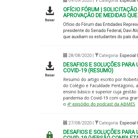
09/09/2020 |
Categoria:
Especial
OFÍCIO FÓRUM | SOLICITAÇÃO
APROVAÇÃO DE MEDIDAS QUE 
Baixar
Ofício do Fórum das Entidades Represe
presidente do Senado Federal, Davi Al
que auxiliam os estudantes do país d
28/08/2020 |
Categoria:
Especial
DESAFIOS E SOLUÇÕES PARA 
COVID-19 (RESUMO)
Baixar
Resumo do artigo escrito por Roberto 
do Colégio e Faculdade Pentágono, a
ensino básico e superior cuja gestão
pandemia do Covid-19 com uma grande
o
4º episódio do podcast da ABMES
27/08/2020 |
Categoria:
Especial
DESAFIOS E SOLUÇÕES PARA 
COVID-19 (VERSÃO COMPLET