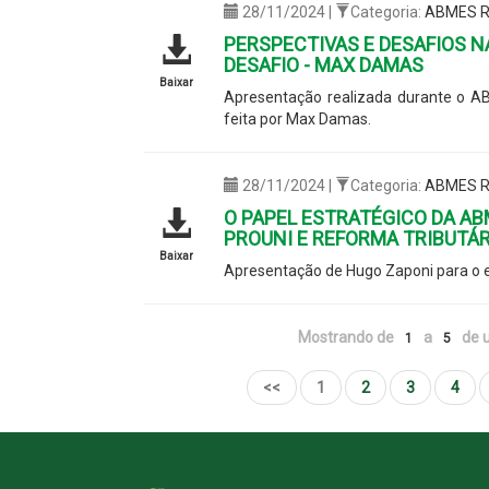
28/11/2024 |
Categoria:
ABMES R
PERSPECTIVAS E DESAFIOS N
DESAFIO - MAX DAMAS
Baixar
Apresentação realizada durante o A
feita por Max Damas.
28/11/2024 |
Categoria:
ABMES R
O PAPEL ESTRATÉGICO DA AB
PROUNI E REFORMA TRIBUTÁR
Baixar
Apresentação de Hugo Zaponi para o 
Mostrando de
a
de u
1
5
<<
1
2
3
4