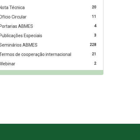
Nota Técnica
20
Ofício Circular
11
Portarias ABMES
4
Publicações Especiais
3
Seminários ABMES
228
Termos de cooperação internacional
21
Webinar
2