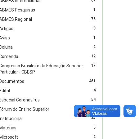
ABMES Internacional
67
ABMES Pesquisas
1
ABMES Regional
78
Artigos
3
Aviso
1
Coluna
2
Comenda
12
Congresso Brasileiro da Educação Superior
17
Particular - CBESP
Documentos
461
Edital
4
Especial Coronavírus
54
Fórum do Ensino Superior
24
Institucional
47
Matérias
5
Microsoft
2