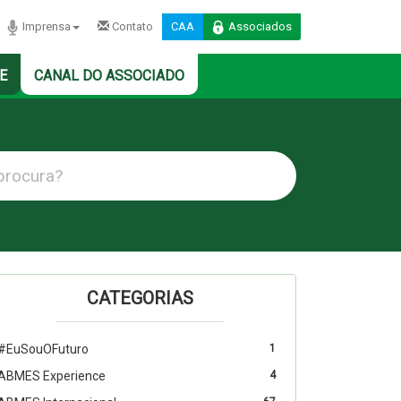
Imprensa
Contato
CAA
Associados
E
CANAL DO ASSOCIADO
CATEGORIAS
#EuSouOFuturo
1
ABMES Experience
4