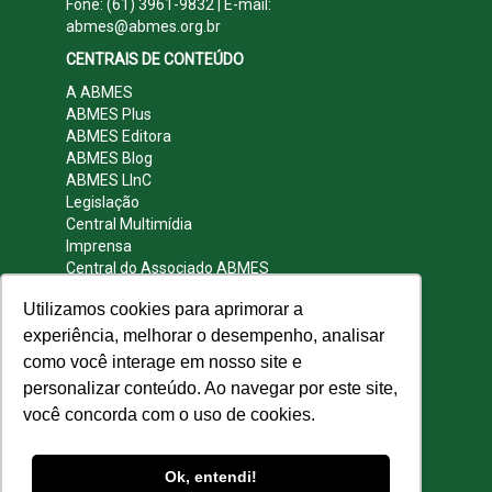
Fone: (61) 3961-9832 | E-mail:
abmes@abmes.org.br
CENTRAIS DE CONTEÚDO
A ABMES
ABMES Plus
ABMES Editora
ABMES Blog
ABMES LInC
Legislação
Central Multimídia
Imprensa
Central do Associado ABMES
Contato
Utilizamos cookies para aprimorar a
REDES SOCIAIS
experiência, melhorar o desempenho, analisar
como você interage em nosso site e
personalizar conteúdo. Ao navegar por este site,
você concorda com o uso de cookies.
© 2009 - 2026 ABMES. Todos os direitos
reservados.
Ok, entendi!