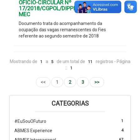
OFÍCIO-CIRCULAR Nº
17/2018/CGPOL/DIPPES/SESU/SESU-
MEC
Documento trata do acompanhamento da
ocupação das vagas remanescentes do Fies
referente ao segundo semestre de 2018
Mostrando de
a
de um total de
registros - Página
1
5
11
::
1
<<
1
2
3
>>
CATEGORIAS
#EuSouOFuturo
1
ABMES Experience
4
ABMES Internacional
67