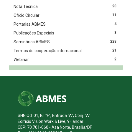
Nota Técnica
20
Ofício Circular
11
Portarias ABMES
4
Publicações Especiais
3
Seminários ABMES
228
Termos de cooperação internacional
21
Webinar
2
SHN Qd. 01, Bl. "F", Entrada "A", Conj. "A"
Edifício Vision Work & Live, 9º andar
CEP: 70.701-060 - Asa Norte, Brasília/DF