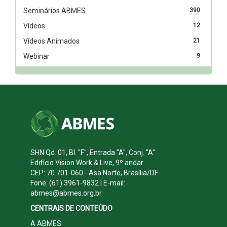
Seminários ABMES
390
Vídeos
12
Vídeos Animados
21
Webinar
9
SHN Qd. 01, Bl. "F", Entrada "A", Conj. "A"
Edifício Vision Work & Live, 9º andar
CEP: 70.701-060 - Asa Norte, Brasília/DF
Fone: (61) 3961-9832 | E-mail:
abmes@abmes.org.br
CENTRAIS DE CONTEÚDO
A ABMES