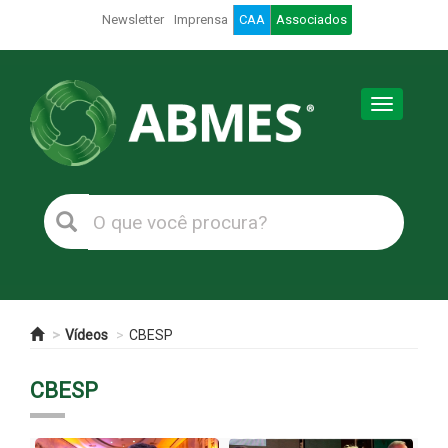
Newsletter
Imprensa
CAA
Associados
Toggle
navigation
Vídeos
CBESP
CBESP