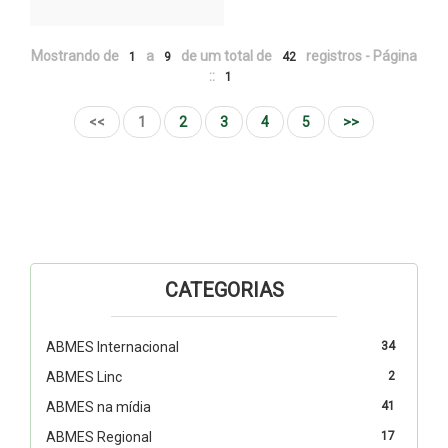
Mostrando de
a
de um total de
registros - Página
1
9
42
::
1
<<
1
2
3
4
5
>>
CATEGORIAS
ABMES Internacional
34
ABMES Linc
2
ABMES na mídia
41
ABMES Regional
17