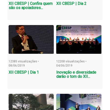
XII CBESP | Confira quem
XII CBESP | Dia 2
são os apoiadores...
12385 visualizações •
12208 visualizações •
08/06/2019
04/06/2019
XII CBESP | Dia 1
Inovação e diversidade
darão o tom do XII...