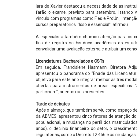
Iara de Xavier destacou a necessidade de as insti
farão o exame, previsto para setembro, listando 
vínculo com programas como Fies e ProUni, intençã
cursos preparatórios. "Isso é essencial", afirmou.
A especialista também chamou atenção para os cui
fins de registro no histórico acadêmico do estud
convalidar uma avaliação externa e atribuir um conce
Licenciaturas, Bacharelados e CSTs
Em seguida, Francislene Hasmann, Diretora Adj
apresentou o panorama do "Enade das Licenciatur
objetivo para este ano integrar melhor as três modal
abertas para instrumentos de áreas específicas. 
participem", orientou aos presentes.
Tarde de debates
Após o almoço, que também serviu como espaço de n
da ABMES, apresentou cinco fatores de atenção do 
populacional, a mudança no perfil dos matriculad
anos), o declínio financeiro do setor, o crescime
regulatórias, como o Decreto 12.456 e as mudanças 