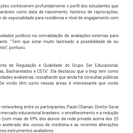
tuições conhecerem profundamente o perfil dos estudantes que
variáveis como data de nascimento, histórico de reprovações,
o de especialidade para residência e nível de engajamento com
dados jurídicos na convalidação de avaliações externas para
ante. "Tem que estar muito lastreado a possibilidade de eu
ito", pontuou.
unta de Regulação e Qualidade do Grupo Ser Educacional,
as, Bacharelados e CSTs". Ela destacou que o Inep tem como
idades avaliativas, ressaltando que ainda há consultas públicas
"Se vocês têm curso nessas áreas, é interessante que vocês
etworking entre os participantes, Paulo Chanan, Diretor Geral
mercado educacional brasileiro: o envelhecimento e a redução
os (com mais de 59% dos alunos da rede privada acima dos 25
nto acelerado dos cursos de medicina e as recentes alterações
nos instrumentos avaliativos.