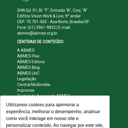
SHN Qd. 01, Bl. "F", Entrada "A", Conj. "A"
Edifício Vision Work & Live, 9º andar
CEP: 70.701-060 - Asa Norte, Brasília/DF
Fone: (61) 3961-9832 | E-mail:
abmes@abmes.org.br
CENTRAIS DE CONTEÚDO
A ABMES
ABMES Plus
ABMES Editora
ABMES Blog
ABMES LInC
Legislação
Central Multimídia
Imprensa
Central do Associado ABMES
Contato
Utilizamos cookies para aprimorar a
REDES SOCIAIS
experiência, melhorar o desempenho, analisar
como você interage em nosso site e
personalizar conteúdo. Ao navegar por este site,