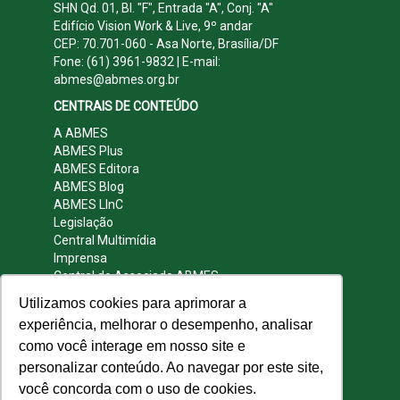
SHN Qd. 01, Bl. "F", Entrada "A", Conj. "A"
Edifício Vision Work & Live, 9º andar
CEP: 70.701-060 - Asa Norte, Brasília/DF
Fone: (61) 3961-9832 | E-mail:
abmes@abmes.org.br
CENTRAIS DE CONTEÚDO
A ABMES
ABMES Plus
ABMES Editora
ABMES Blog
ABMES LInC
Legislação
Central Multimídia
Imprensa
Central do Associado ABMES
Contato
Utilizamos cookies para aprimorar a
REDES SOCIAIS
experiência, melhorar o desempenho, analisar
como você interage em nosso site e
personalizar conteúdo. Ao navegar por este site,
você concorda com o uso de cookies.