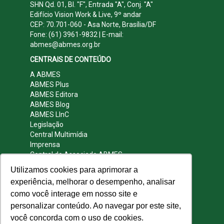
SHN Qd. 01, Bl. "F", Entrada "A", Conj. "A"
Edifício Vision Work & Live, 9º andar
CEP: 70.701-060 - Asa Norte, Brasília/DF
Fone: (61) 3961-9832 | E-mail:
abmes@abmes.org.br
CENTRAIS DE CONTEÚDO
A ABMES
ABMES Plus
ABMES Editora
ABMES Blog
ABMES LInC
Legislação
Central Multimídia
Imprensa
Central do Associado ABMES
Contato
Utilizamos cookies para aprimorar a
REDES SOCIAIS
experiência, melhorar o desempenho, analisar
como você interage em nosso site e
personalizar conteúdo. Ao navegar por este site,
você concorda com o uso de cookies.