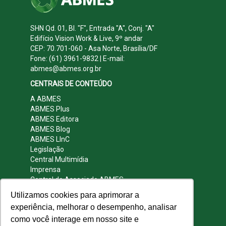
SHN Qd. 01, Bl. "F", Entrada "A", Conj. "A"
Edifício Vision Work & Live, 9º andar
CEP: 70.701-060 - Asa Norte, Brasília/DF
Fone: (61) 3961-9832 | E-mail:
abmes@abmes.org.br
CENTRAIS DE CONTEÚDO
A ABMES
ABMES Plus
ABMES Editora
ABMES Blog
ABMES LInC
Legislação
Central Multimídia
Imprensa
Central do Associado ABMES
Contato
Utilizamos cookies para aprimorar a
REDES SOCIAIS
experiência, melhorar o desempenho, analisar
como você interage em nosso site e