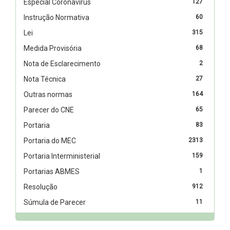
Especial Coronavírus
127
Instrução Normativa
60
Lei
315
Medida Provisória
68
Nota de Esclarecimento
2
Nota Técnica
27
Outras normas
164
Parecer do CNE
65
Portaria
83
Portaria do MEC
2313
Portaria Interministerial
159
Portarias ABMES
1
Resolução
912
Súmula de Parecer
11