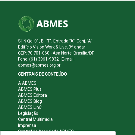
SHN Qd. 01, Bl. "F", Entrada "A", Conj. "A"
Edifício Vision Work & Live, 9º andar
CEP: 70.701-060 - Asa Norte, Brasília/DF
Fone: (61) 3961-9832 | E-mail:
abmes@abmes.org.br
CENTRAIS DE CONTEÚDO
A ABMES
ABMES Plus
ABMES Editora
ABMES Blog
ABMES LInC
Legislação
Central Multimídia
Imprensa
Central do Associado ABMES