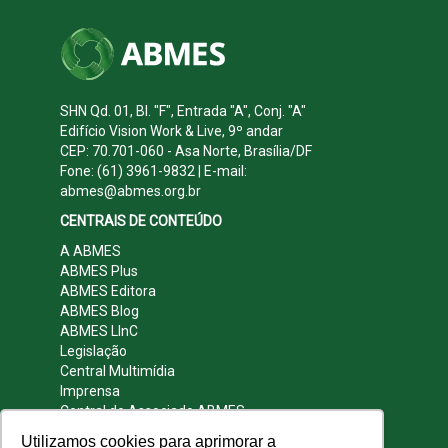
SHN Qd. 01, Bl. "F", Entrada "A", Conj. "A"
Edifício Vision Work & Live, 9º andar
CEP: 70.701-060 - Asa Norte, Brasília/DF
Fone: (61) 3961-9832 | E-mail:
abmes@abmes.org.br
CENTRAIS DE CONTEÚDO
A ABMES
ABMES Plus
ABMES Editora
ABMES Blog
ABMES LInC
Legislação
Central Multimídia
Imprensa
Central do Associado ABMES
Contato
Utilizamos cookies para aprimorar a